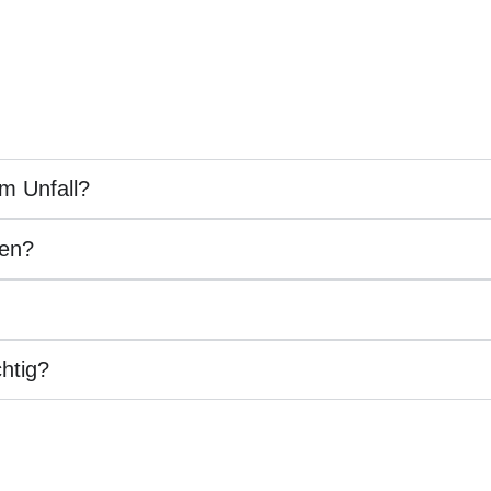
em Unfall?
ren?
htig?