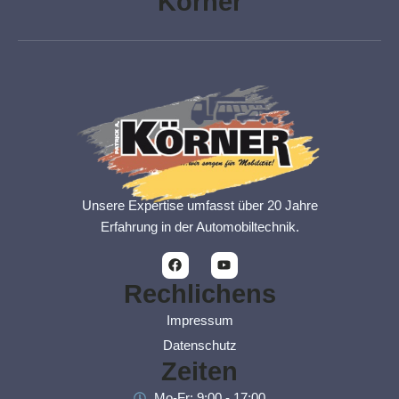
Körner
Unsere Expertise umfasst über 20 Jahre
Erfahrung in der Automobiltechnik.
F
Y
a
o
c
u
Rechlichens
e
t
b
u
Impressum
o
b
o
e
Datenschutz
k
Zeiten
Mo-Fr: 9:00 - 17:00